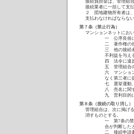
接続負担金は、管理組
接続業者に一括して支
２ 団地建物所有者は
支払わなければならな
第７条（禁止行為）
マンションネットにお
一 公序良俗
二 著作権の
三 他の接続
不利益を与え
四 法令に違
五 管理組合
六 マンショ
なく第三者に
七 選挙運動
八 売名に関
九 営利目的
第８条（接続の取り消し）
管理組合は、次に掲げ
消すものとする。
一 第7条の
合が判断した
二 接続申請