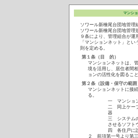
マンショ
ソワール新檜尾台団地管理
ソワール新檜尾台団地管理
９条により、管理組合が運
「マンションネット」とい
則を定める。
第１条（目 的）
マンションネットは、
境を活用し、居住者間
ョンの活性化を図るこ
第２条（設備・保守の範囲
マンションネットに接
る。
一 マンショ
二 同上ケー
器
三 システム
させるソフト
四 各住戸に
２ 前項第一号より第